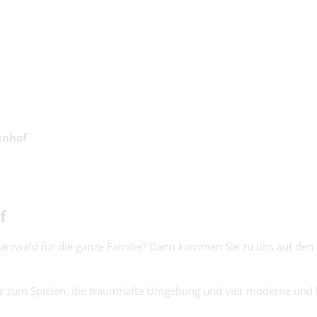
enhof
f
rzwald für die ganze Familie? Dann k
ommen Sie zu uns auf den
atz zum Spielen, die traumhafte Umgebung und v
ier moderne und