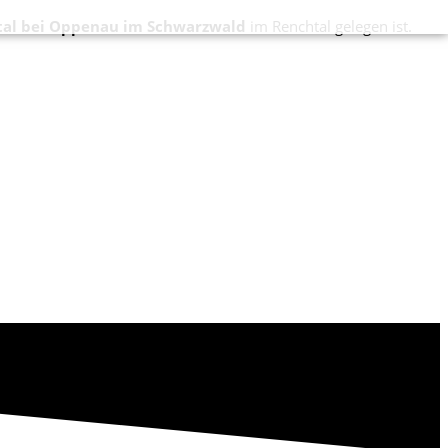
tal bei Oppenau im Schwarzwald
im Renchtal gelegen ist.