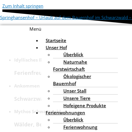
Zum Inhalt springen
Springhansenhof – Urlaub auf dem Bauernhof im Schwarzwald 
Menü
Startseite
Unser Hof
Überblick
Idyllisches Ibachtal
Naturnahe
Forstwirtschaft
Ferienfreude für Familien
Ökologischer
Bauernhof
Ankommen und wohlfühlen
Unser Stall
Schwarzwälder Wohnlichkeit
Unsere Tiere
Hofeigene Produkte
Mythos Schwarzwald
Ferienwohnungen
Überblick
Wälder, Bergseen, Waldgeister
Ferienwohnung