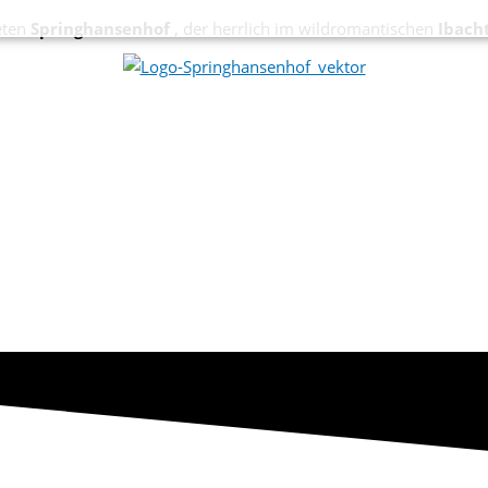
eten
Springhansenhof
, der herrlich im wildromantischen
Ibach